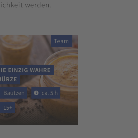
lichkeit werden.
Team
IE EINZIG WAHRE
WÜRZE
Bautzen
ca. 5 h
15+