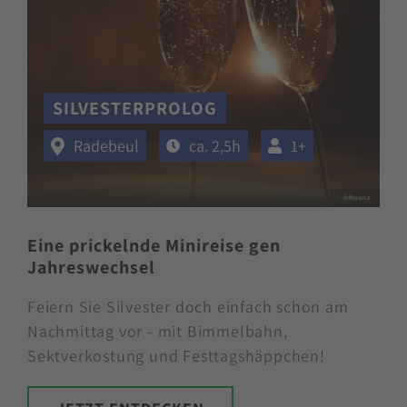
SILVESTERPROLOG
Radebeul
ca. 2,5h
1+
©Muenz
Eine prickelnde Minireise gen
Jahreswechsel
Feiern Sie Silvester doch einfach schon am
Nachmittag vor - mit Bimmelbahn,
Sektverkostung und Festtagshäppchen!