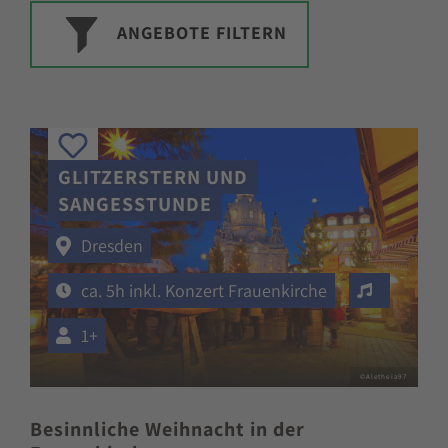
ANGEBOTE FILTERN
GLITZERSTERN UND
SANGESSTUNDE
Dresden
Veransta
ca. 5h inkl. Konzert Frauenkirche
1+
©Aletheia97
Besinnliche Weihnacht in der