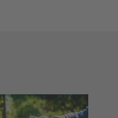
Genießertouren
einschmeckermomente, eine
ierverkostung oder eine
einbergwanderung in Sachsen
eben Ihnen authentische Einblicke in