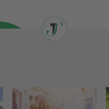
Entdeckertouren
Sächsische Sehenswürdigkeiten
F
e
treffen auf Geheimtipps unserer
B
Gästeführer: Mit unseren
W
Entdeckertouren lernen Sie Sachsen
g