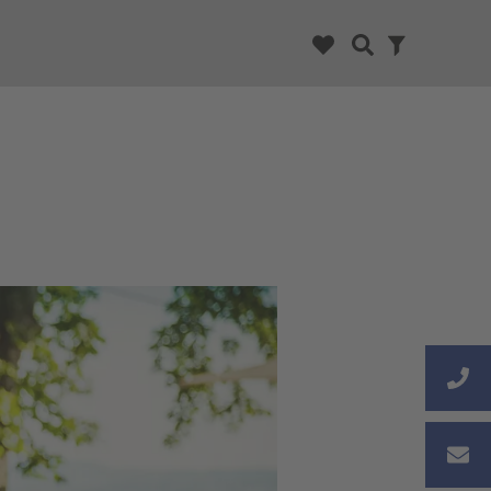
CHSEN.
aats.