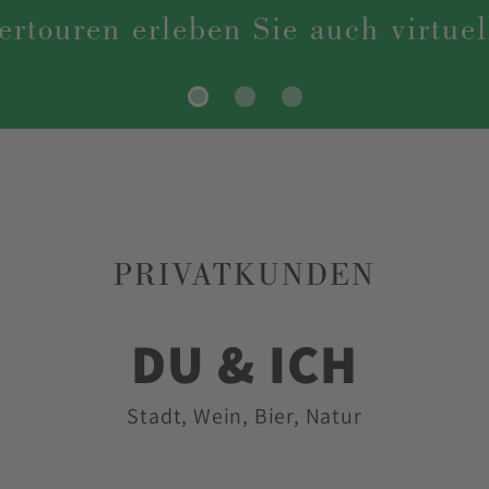
aubs, denn es gibt ja so viel zu erkunden! Eine 
cker ebenso wie den Genießer. Ganz genussvoll w
ung regionaler Bierspezialitäten oder zu festlich
sschmückt.
 Note entscheidend, jeder Ausflug wird durch unse
n für uns deshalb ganz selbstverständlich dazu.