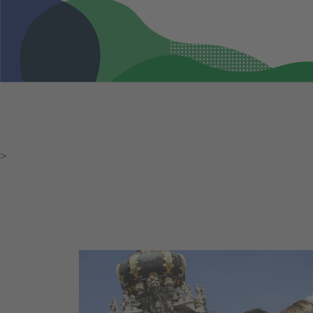
Städtereisen
Kurzurlaub in Dresden, Stadtführung
in Görlitz, verschiedene Ausflugsziel
in Leipzig oder Stippvisite in der
Porzellanmanufaktur Meißen: