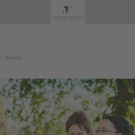
n
Du & Ich
EISEN IN GANZ SA
it uns die Metropolen des Freist