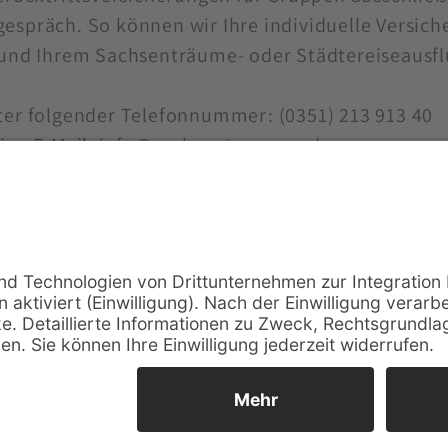
espräch. So können wir Ihre individuelle Versiche
 und Ihrem Sachsenträume- oder Städtereiseausfl
ter folgender Telefonnummer: (0351) 213 913 40
ine E-Mail:
info@sachsentraeume.de
SERVICE
MI
Gute Gründe mit uns zu reisen