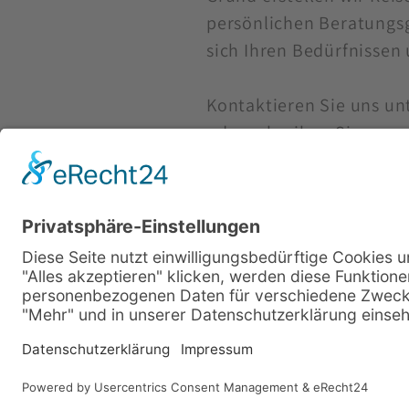
persönlichen Beratungsg
sich Ihren Bedürfnissen
Kontaktieren Sie uns un
oder schreiben Sie uns e
KONTAKT
SACHSENTRÄUME