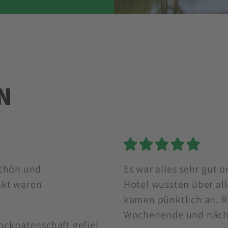
N
5 Sterne
 schön und
Es war alles sehr gut 
akt waren
Hotel wussten über al
kamen pünktlich an. 
Wochenende und nächs
ockpatenschaft gefiel