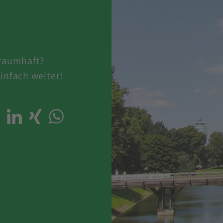
traumhaft?
infach weiter!