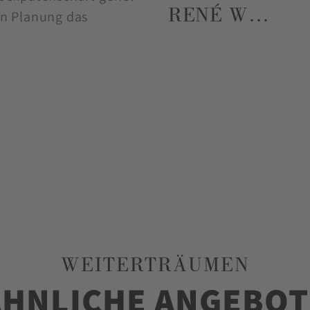
RENÉ W…
hen Planung das
WEITERTRÄUMEN
ÄHNLICHE ANGEBOT