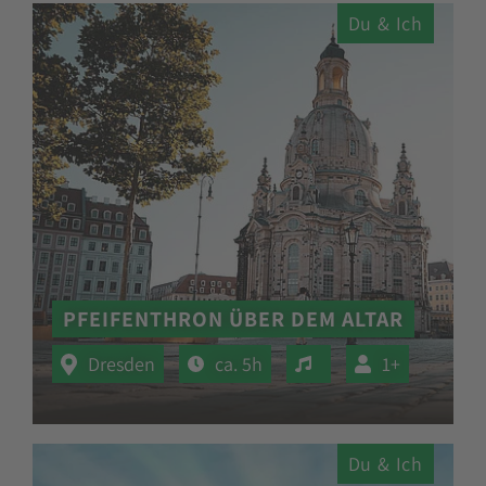
Du & Ich
PFEIFENTHRON ÜBER DEM ALTAR
Veranstaltung mit M
Dresden
ca. 5h
1+
Du & Ich