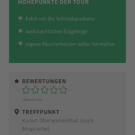
HÖHEPUNKTE DER TOUR
Fahrt mit der Schmalspurbahn
weihnachtliches Erzgebirge
eigene Räucherkerzen selber herstellen
BEWERTUNGEN
Sterne
( Bewertungen)
TREFFPUNKT
Kurort Oberwiesenthal (nach
Absprache)