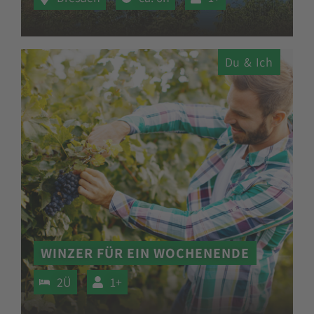
Du & Ich
WINZER FÜR EIN WOCHENENDE
2Ü
1+