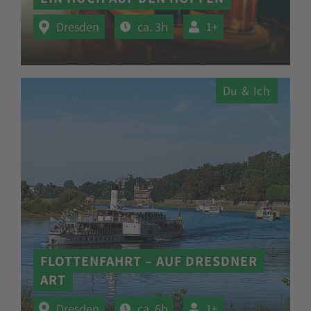
Dresden
ca. 3h
1+
Du & Ich
FLOTTENFAHRT – AUF DRESDNER
ART
Dresden
ca. 6h
1+