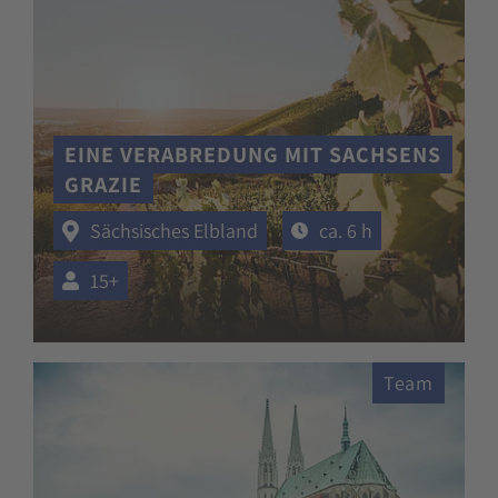
EINE VERABREDUNG MIT SACHSENS
GRAZIE
Sächsisches Elbland
ca. 6 h
15+
Team