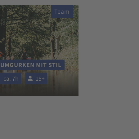
Team
UMGURKEN MIT STIL
ca. 7h
15+