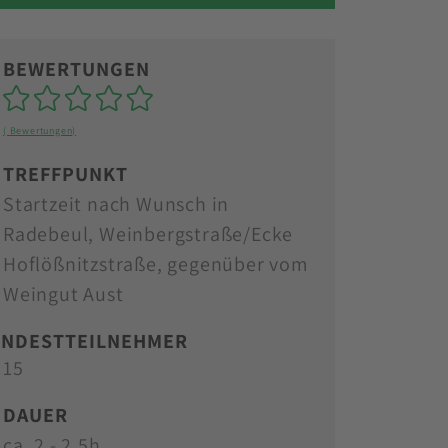
BEWERTUNGEN
Sterne
( Bewertungen)
TREFFPUNKT
Startzeit nach Wunsch in
Radebeul, Weinbergstraße/Ecke
Hoflößnitzstraße, gegenüber vom
Weingut Aust
INDESTTEILNEHMER
15
DAUER
ca. 2 - 2,5h