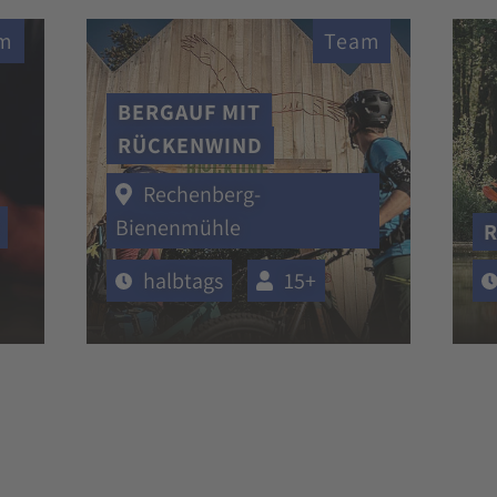
m
Team
BERGAUF MIT
RÜCKENWIND
Rechenberg-
Bienenmühle
R
halbtags
15+