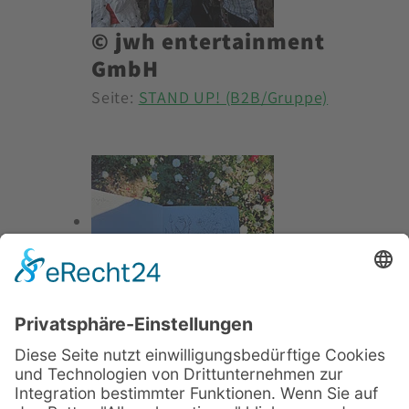
© jwh entertainment
GmbH
Seite:
STAND UP! (B2B/Gruppe)
©Andrea Molière
Seite:
Farbenspiel im
Freiluftstudio (B2B)