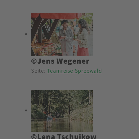
©Jens Wegener
Seite:
Teamreise Spreewald
©Lena Tschuikow