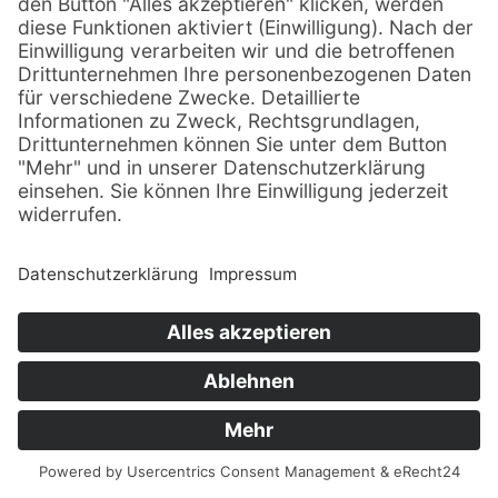
©Augustus Tours
Seite:
Radreise Dresden -
Lutherstadt Wittenberg
©MGO mbH