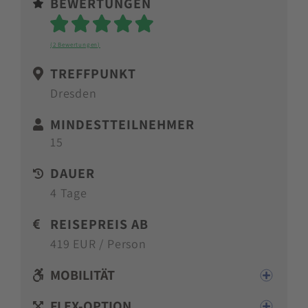
BEWERTUNGEN
Sterne
(2 Bewertungen)
TREFFPUNKT
Dresden
MINDESTTEILNEHMER
15
DAUER
4 Tage
REISEPREIS AB
419 EUR / Person
MOBILITÄT
FLEX-OPTION