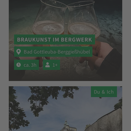
BRAUKUNST IM BERGWERK
Bad Gottleuba-Berggießhübel
ca. 3h
1+
Du & Ich