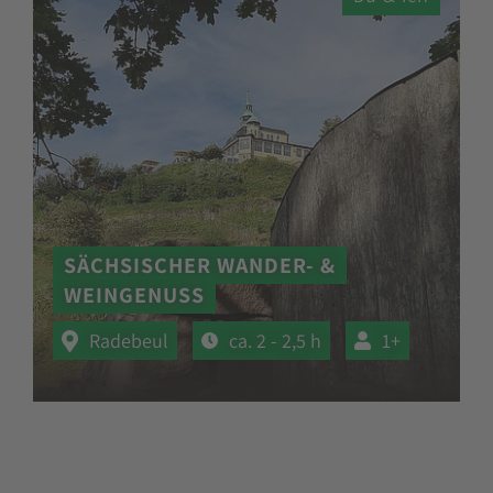
SÄCHSISCHER WANDER- &
WEINGENUSS
Radebeul
ca. 2 - 2,5 h
1+