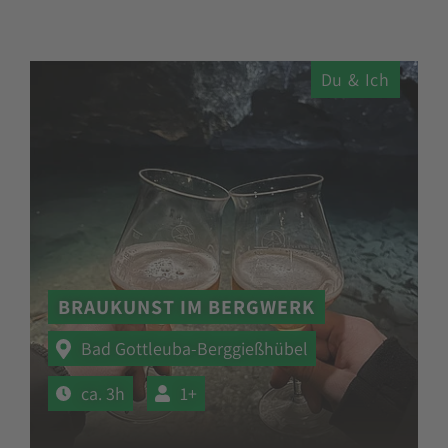
Du & Ich
BRAUKUNST IM BERGWERK
Bad Gottleuba-Berggießhübel
ca. 3h
1+