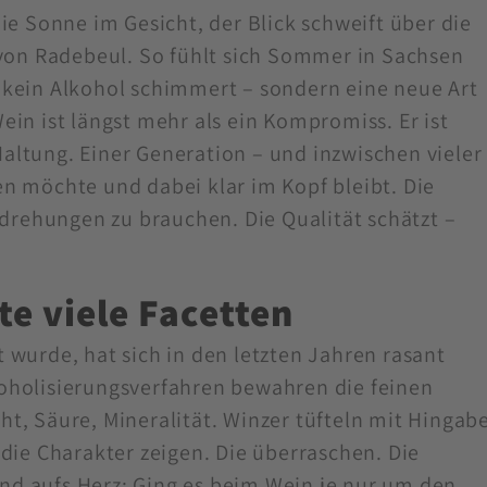
die Sonne im Gesicht, der Blick schweift über die
n Radebeul. So fühlt sich Sommer in Sachsen
 kein Alkohol schimmert – sondern eine neue Art
ein ist längst mehr als ein Kompromiss. Er ist
altung. Einer Generation – und inzwischen vieler
n möchte und dabei klar im Kopf bleibt. Die
rehungen zu brauchen. Die Qualität schätzt –
te viele Facetten
 wurde, hat sich in den letzten Jahren rasant
oholisierungsverfahren bewahren die feinen
t, Säure, Mineralität. Winzer tüfteln mit Hingab
 die Charakter zeigen. Die überraschen. Die
d aufs Herz: Ging es beim Wein je nur um den