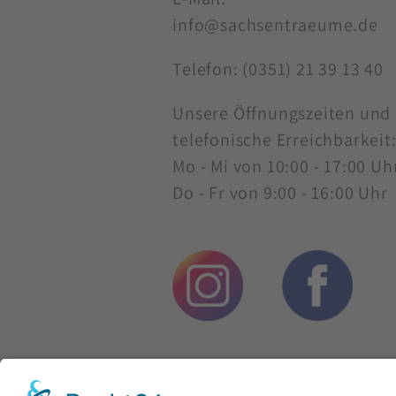
info@sachsentraeume.de
Telefon:
(0351) 21 39 13 40
Unsere Öffnungszeiten und
telefonische Erreichbarkeit
Mo - Mi von 10:00 - 17:00 Uh
Do - Fr von 9:00 - 16:00 Uhr